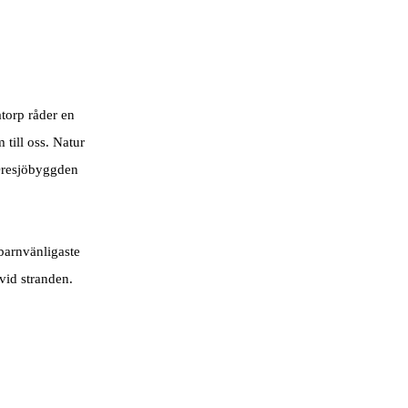
torp råder en
till oss. Natur
 Öresjöbyggden
barnvänligaste
 vid stranden.