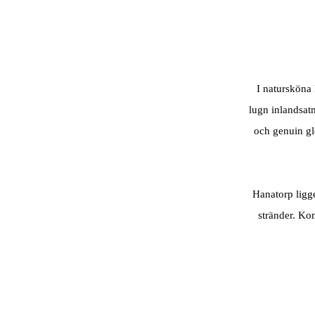
I natursköna
lugn inlandsat
och genuin gl
Hanatorp ligg
stränder. Kom