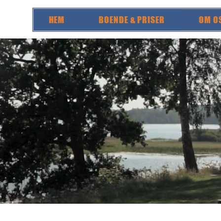
HEM
BOENDE & PRISER
OM O