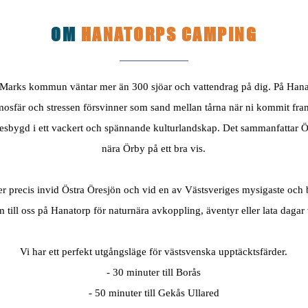
OM
HANATORPS CAMPING
 Marks kommun väntar mer än 300 sjöar och vattendrag på dig. På Hana
mosfär och stressen försvinner som sand mellan tårna när ni kommit fram 
esbygd i ett vackert och spännande kulturlandskap. Det sammanfattar
nära Örby på ett bra vis.
er precis invid Östra Öresjön och vid en av Västsveriges mysigaste och 
 till oss på Hanatorp för naturnära avkoppling, äventyr eller lata dagar
Vi har ett perfekt utgångsläge för västsvenska upptäcktsfärder.
- 30 minuter till Borås
- 50 minuter till Gekås Ullared