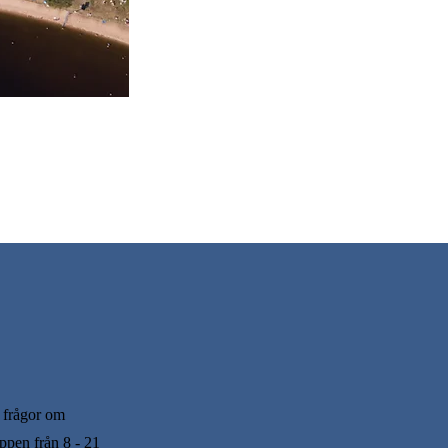
å frågor om
ppen från 8 - 21