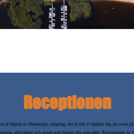
Receptionen
n är hjärtat av Hanatorps camping, det är här vi hjälper dig att svara p
ingar, aktiviteter och annat som beröra dig som gäst. Receptionen är ö