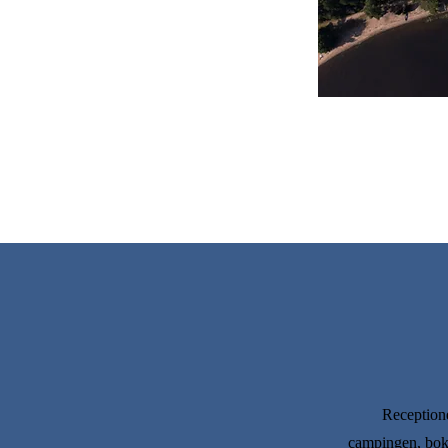
Receptione
campingen, bokn