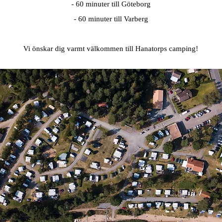
- 60 minuter till Göteborg
- 60 minuter till Varberg
Vi önskar dig varmt välkommen till Hanatorps camping!