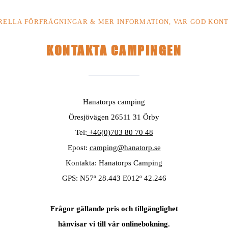
RELLA FÖRFRÅGNINGAR & MER INFORMATION, VAR GOD KONT
KONTAKTA CAMPINGEN
Hanatorps camping
Öresjövägen 26511 31 Örby
Tel:
+46(0)703 80 70 48
Epost:
camping@hanatorp.se
Kontakta: Hanatorps Camping
GPS: N57º 28.443 E012º 42.246
Frågor gällande pris och tillgänglighet
hänvisar vi till vår onlinebokning.​