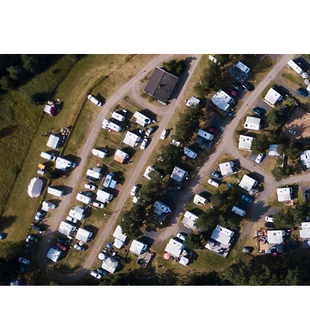
HEM
BOENDE & PRISER
OM O